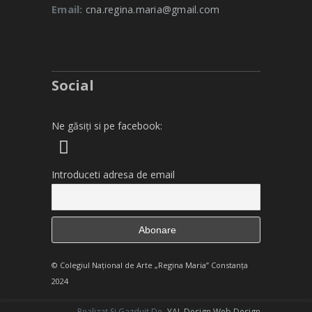
Email:
cna.regina.maria@gmail.com
Social
Ne găsiți si pe facebook:
Introduceti adresa de email
© Colegiul Naţional de Arte „Regina Maria” Constanţa
2024
Realizat Si Gazduit De
YAL Design Web Design