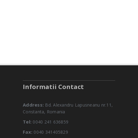
Informatii Contact
Address:
Bd. Alexandru Lapusneanu nr.11,
Constanta, Romania
Tel:
0040 241 636859
Fax:
0040 341405829