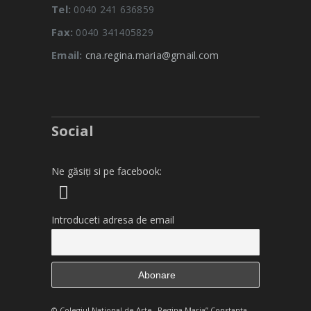
Tel:
0040 241 636859
Fax:
0040 341405829
Email:
cna.regina.maria@gmail.com
Social
Ne găsiți si pe facebook:
Introduceti adresa de email
© Colegiul Naţional de Arte „Regina Maria” Constanţa