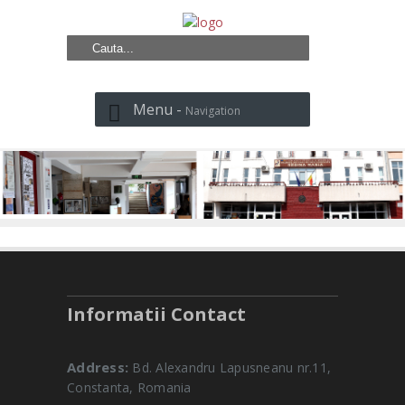
Menu -
Navigation
Informatii Contact
Address:
Bd. Alexandru Lapusneanu nr.11,
Constanta, Romania